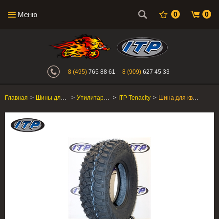
Меню
0
0
Интернет-магазин "Поросенок". Главн
8 (495)
765 88 61
8 (909)
627 45 33
Главная
>
Шины для квадроцикла
>
Утилитарные ATV/SxS
>
ITP Tenacity
>
Шина для квадроцикла ITP Tenacity XNR 32x10R-16 92Q