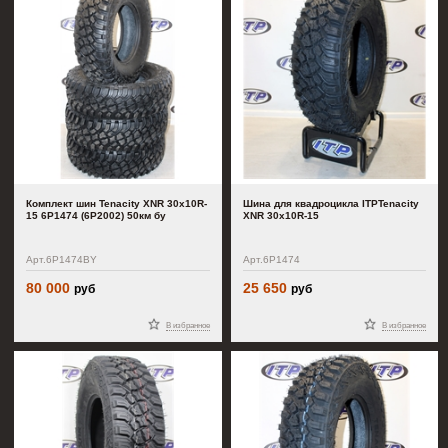
Комплект шин Tenacity XNR 30x10R-
Шина для квадроцикла ITPTenacity
15 6P1474 (6P2002) 50км бу
XNR 30x10R-15
Арт.6P1474BY
Арт.6P1474
80 000
25 650
руб
руб
В избранное
В избранное