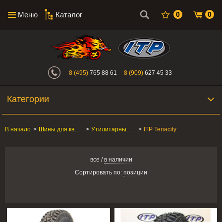
Меню
Каталог
0
0
Интернет-магазин "Поросенок". Главн
8 (495)
765 88 61
8 (909)
627 45 33
Категории
В начало
>
Шины для квадроцикла
>
Утилитарные ATV/SxS
>
ITP Tenacity
все
/
в наличии
Сортировать по:
позиции