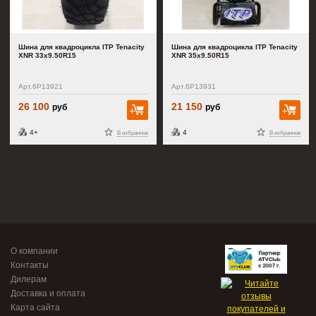
Шина для квадроцикла ITP Tenacity
Шина для квадроцикла ITP Tenacity
XNR 33x9.50R15
XNR 35x9.50R15
Арт.6P13921
Арт.6P13931
26 100
21 150
руб
руб
В корзину
В к
4+
4
В избранное
В избранное
О компании
Контакты
Дилерам
Доставка и оплата
Карта сайта