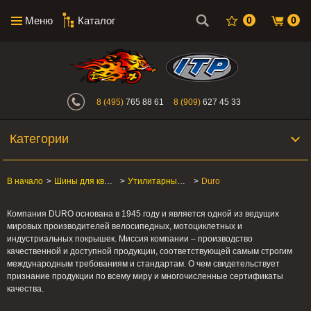
Меню
Каталог
0
0
Интернет-магазин "Поросенок". Главн
8 (495)
765 88 61
8 (909)
627 45 33
Категории
В начало
>
Шины для квадроцикла
>
Утилитарные ATV/SxS
>
Duro
Компания DURO основана в 1945 году и является одной из ведущих
мировых производителей велосипедных, мотоциклетных и
индустриальных покрышек. Миссия компании – производство
качественной и доступной продукции, соответствующей самым строгим
международным требованиям и стандартам. О чем свидетельствует
признание продукции по всему миру и многочисленные сертификаты
качества.