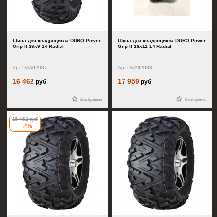
Шина для квадроцикла DURO Power
Шина для квадроцикла DURO Power
Grip II 28x9-14 Radial
Grip II 28x11-14 Radial
Арт.DAA02087
Арт.DAA02088
16 462
17 959
руб
руб
В избранное
В избранное
16 462
руб
−2%