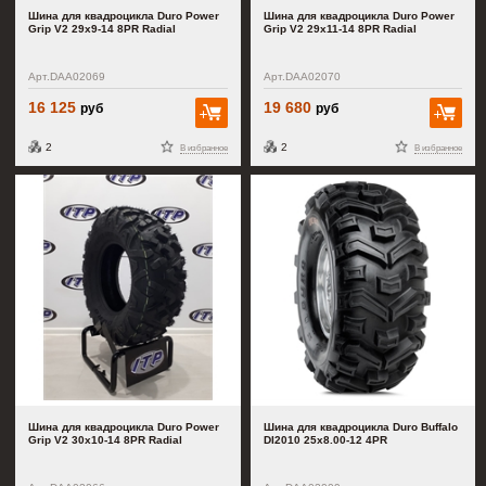
Шина для квадроцикла Duro Power
Шина для квадроцикла Duro Power
Grip V2 29x9-14 8PR Radial
Grip V2 29x11-14 8PR Radial
Арт.DAA02069
Арт.DAA02070
16 125
19 680
руб
руб
В корзину
В к
2
2
В избранное
В избранное
Шина для квадроцикла Duro Power
Шина для квадроцикла Duro Buffalo
Grip V2 30x10-14 8PR Radial
DI2010 25x8.00-12 4PR