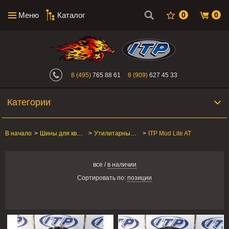
Меню
Каталог
0
0
Интернет-магазин "Поросенок". Главн
8 (495)
765 88 61
8 (909)
627 45 33
Категории
В начало
>
Шины для квадроцикла
>
Утилитарные ATV/SxS
>
ITP Mud Lite AT
все
/
в наличии
Сортировать по:
позиции