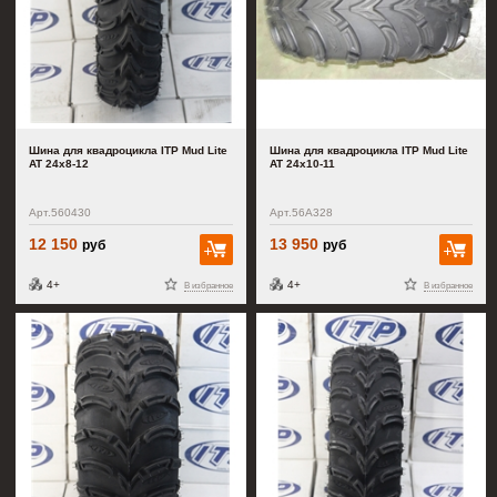
Шина для квадроцикла ITP Mud Lite
Шина для квадроцикла ITP Mud Lite
AT 24x8-12
AT 24x10-11
Арт.560430
Арт.56A328
12 150
13 950
руб
руб
В корзину
В к
4+
4+
В избранное
В избранное