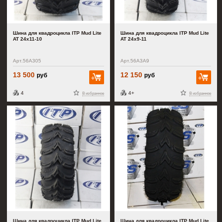
Шина для квадроцикла ITP Mud Lite
Шина для квадроцикла ITP Mud Lite
AT 24x11-10
AT 24x9-11
Арт.56A305
Арт.56A3A9
13 500
12 150
руб
руб
В корзину
В к
4
4+
В избранное
В избранное
Шина для квадроцикла ITP Mud Lite
Шина для квадроцикла ITP Mud Lite