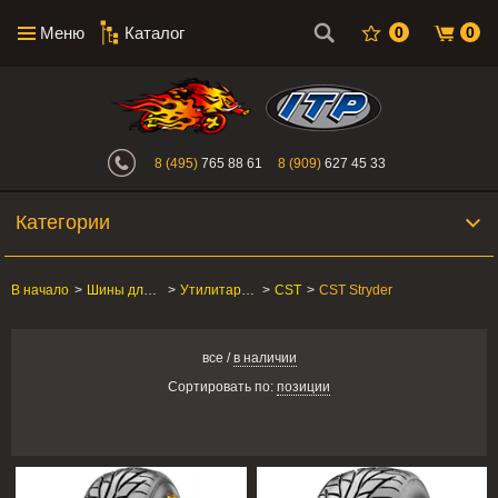
Меню
Каталог
0
0
Интернет-магазин "Поросенок". Главн
8 (495)
765 88 61
8 (909)
627 45 33
Категории
В начало
>
Шины для квадроцикла
>
Утилитарные ATV/SxS
>
CST
>
CST Stryder
все
/
в наличии
Сортировать по:
позиции