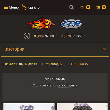
Меню
Каталог
0
0
Интернет-магазин "Поросенок". Главн
8 (495)
765 88 61
8 (909)
627 45 33
Категории
В начало
>
Шины для квадроцикла
>
Утилитарные ATV/SxS
>
ITP DuraCity
все
/
в наличии
Сортировать по:
дате создания