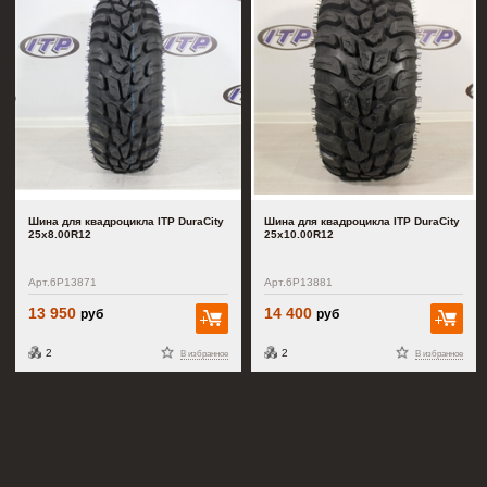
Шина для квадроцикла ITP DuraCity
Шина для квадроцикла ITP DuraCity
25x8.00R12
25x10.00R12
Арт.6P13871
Арт.6P13881
13 950
14 400
руб
руб
В корзину
В к
2
2
В избранное
В избранное