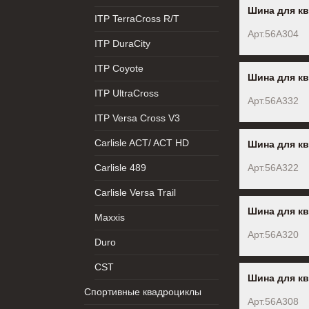
Шина для кв
ITP TerraCross R/T
Арт.56A304
ITP DuraCity
ITP Coyote
Шина для кв
ITP UltraCross
Арт.56A332
ITP Versa Cross V3
Carlisle ACT/ ACT HD
Шина для кв
Carlisle 489
Арт.56A322
Carlisle Versa Trail
Шина для кв
Maxxis
Арт.56A320
Duro
CST
Шина для кв
Спортивные квадроциклы
Арт.56A308