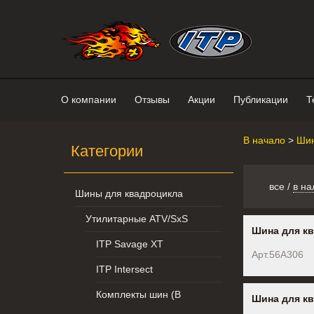
Интернет-магазин "Поросенок". 
О компании
Отзывы
Акции
Публикации
Т
В начало
>
Шин
Категории
все
/
в на
Шины для квадроцикла
Утилитарные ATV/SxS
Шина для кв
ITP Savage XT
Арт.56A306
ITP Intersect
Комплекты шин (В
Шина для кв