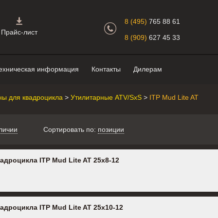
Главная страница.
8 (495)
765 88 61
Прайс-лист
8 (909)
627 45 33
ехническая информация
Контакты
Дилерам
ы для квадроцикла
>
Утилитарные ATV/SxS
>
ITP Mud Lite AT
личии
Сортировать по:
позиции
адроцикла ITP Mud Lite AT 25x8-12
адроцикла ITP Mud Lite AT 25x10-12