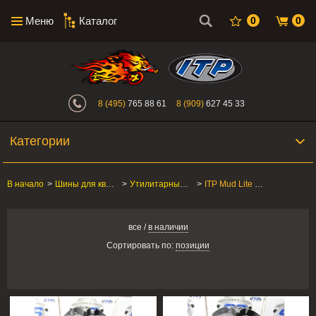
Меню
Каталог
0
0
Интернет-магазин "Поросенок". Главн
8 (495)
765 88 61
8 (909)
627 45 33
Категории
В начало
>
Шины для квадроцикла
>
Утилитарные ATV/SxS
>
ITP Mud Lite XXL
все
/
в наличии
Сортировать по:
позиции