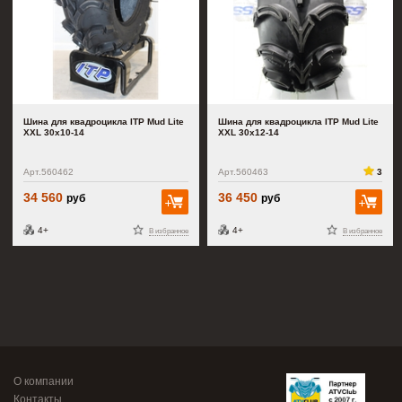
Шина для квадроцикла ITP Mud Lite
Шина для квадроцикла ITP Mud Lite
XXL 30x10-14
XXL 30x12-14
Арт.560462
Арт.560463
3
34 560
36 450
руб
руб
В корзину
В к
4+
4+
В избранное
В избранное
О компании
Контакты