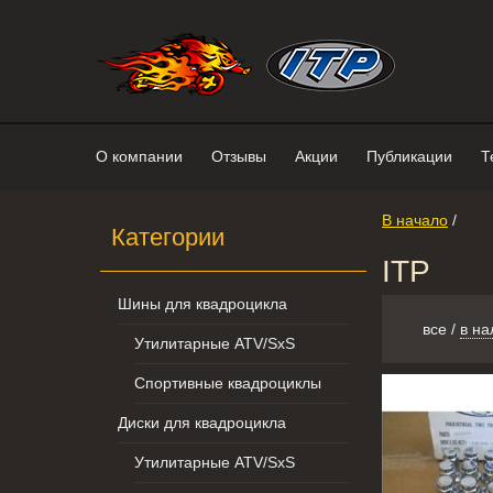
Интернет-магазин "Поросенок". 
О компании
Отзывы
Акции
Публикации
Т
В начало
/
Категории
ITP
Шины для квадроцикла
все
/
в на
Утилитарные ATV/SxS
Спортивные квадроциклы
Диски для квадроцикла
Утилитарные ATV/SxS