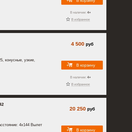
В корзину
В наличии:
4+
В избранное
4 500
руб
5, конусные, узкие,
В корзину
В наличии:
4+
В избранное
42
20 250
руб
сстояние: 4x144 Вылет
В корзину