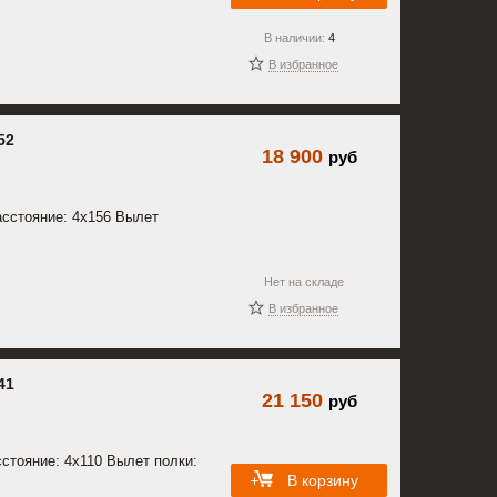
В наличии:
4
В избранное
52
18 900
руб
сстояние: 4x156 Вылет
Нет на складе
В избранное
41
21 150
руб
стояние: 4x110 Вылет полки:
В корзину