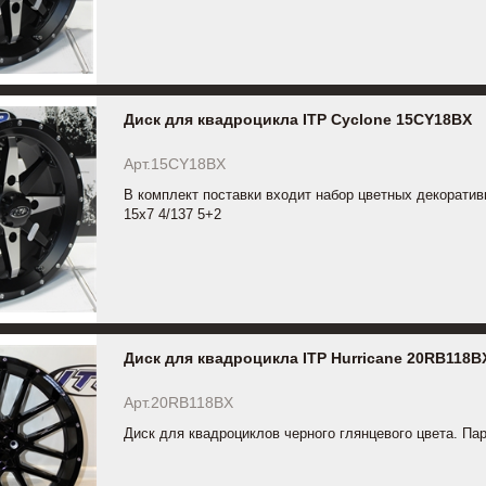
Диск для квадроцикла ITP Cyclone 15CY18BX
Арт.15CY18BX
В комплект поставки входит набор цветных декоратив
15x7 4/137 5+2
Диск для квадроцикла ITP Hurricane 20RB118B
Арт.20RB118BX
Диск для квадроциклов черного глянцевого цвета. Пар