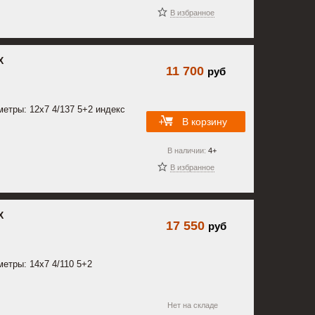
В избранное
X
11 700
руб
метры: 12x7 4/137 5+2 индекс
В корзину
В наличии:
4+
В избранное
X
17 550
руб
метры: 14x7 4/110 5+2
Нет на складе