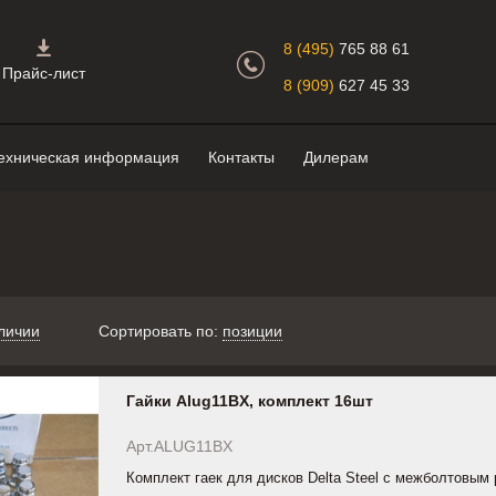
Главная страница.
8 (495)
765 88 61
Прайс-лист
8 (909)
627 45 33
ехническая информация
Контакты
Дилерам
личии
Сортировать по:
позиции
Гайки Alug11BX, комплект 16шт
Арт.ALUG11BX
Комплект гаек для дисков Delta Steel с межболтовым