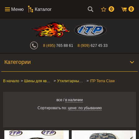
Меню
Каталог
0
0
Интернет-магазин "Поросенок". Главн
8 (495)
765 88 61
8 (909)
627 45 33
Категории
В начало
>
Шины для квадроцикла
>
Утилитарные ATV/SxS
>
ITP Terra Claw
все
/
в наличии
Сортировать по:
цене: по убыванию