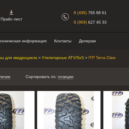
Главная страница.
8 (495)
765 88 61
Прайс-лист
8 (909)
627 45 33
ехническая информация
Контакты
Дилерам
ы для квадроцикла
>
Утилитарные ATV/SxS
>
ITP Terra Claw
личии
Сортировать по:
позиции