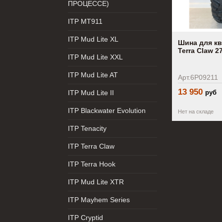
ПРОЦЕССЕ)
ITP MT911
ITP Mud Lite XL
Шина для кв
Terra Claw 2
ITP Mud Lite XXL
ITP Mud Lite AT
Арт.6P09211
13 950
ITP Mud Lite II
руб
ITP Blackwater Evolution
Нет на складе
ITP Tenacity
ITP Terra Claw
ITP Terra Hook
ITP Mud Lite XTR
ITP Mayhem Series
ITP Cryptid