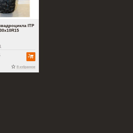
квадроцикла ITP
 30x10R15
1
б
В корзину
В избранное