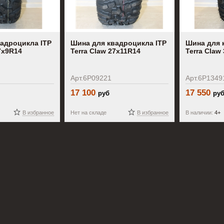
адроцикла ITP
Шина для квадроцикла ITP
Шина для 
7x9R14
Terra Claw 27x11R14
Terra Claw
Арт.6P09221
Арт.6P1349
17 100
17 550
руб
ру
В избранное
Нет на складе
В избранное
В наличии:
4+