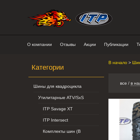
Интернет-магазин "Поросенок". 
О компании
Отзывы
Акции
Публикации
Т
В начало
>
Шин
Категории
все
/
в на
Шины для квадроцикла
Утилитарные ATV/SxS
ITP Savage XT
ITP Intersect
Комплекты шин (В