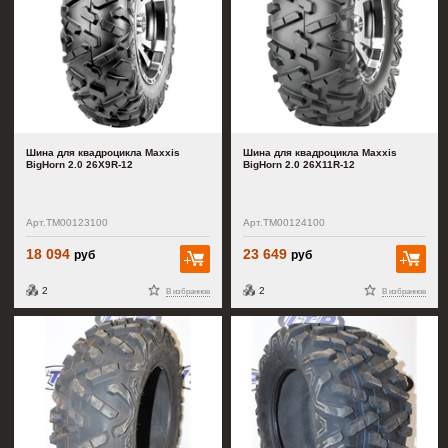
Шина для квадроцикла Maxxis
Шина для квадроцикла Maxxis
BigHorn 2.0 26X9R-12
BigHorn 2.0 26X11R-12
Арт.TM00123100
Арт.TM00124100
18 094
23 649
руб
руб
В корзину
В к
2
2
В избранное
В избранное