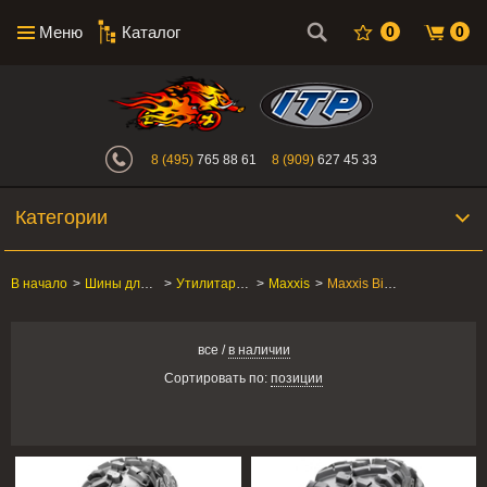
Меню
Каталог
0
0
Интернет-магазин "Поросенок". Главн
8 (495)
765 88 61
8 (909)
627 45 33
Категории
В начало
>
Шины для квадроцикла
>
Утилитарные ATV/SxS
>
Maxxis
>
Maxxis Bighorn 2.0
все
/
в наличии
Сортировать по:
позиции