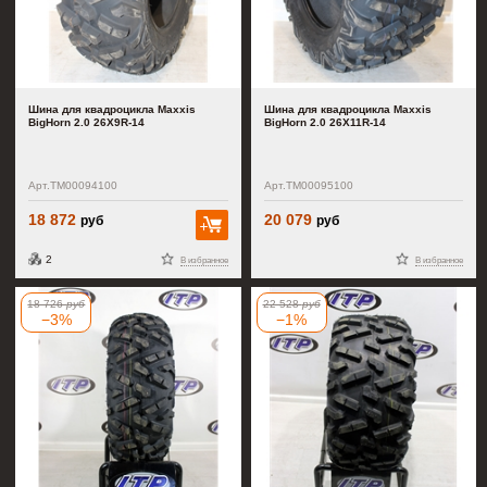
Шина для квадроцикла Maxxis
Шина для квадроцикла Maxxis
BigHorn 2.0 26X9R-14
BigHorn 2.0 26X11R-14
Арт.TM00094100
Арт.TM00095100
18 872
20 079
руб
руб
В корзину
2
В избранное
В избранное
18 726
руб
22 528
руб
−3%
−1%