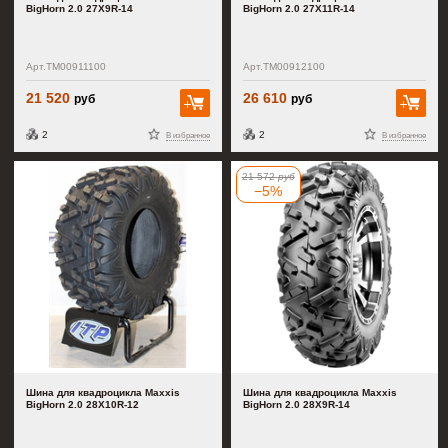
BigHorn 2.0 27X9R-14
BigHorn 2.0 27X11R-14
Арт.TM00911100
Арт.TM00912100
21 520
26 610
руб
руб
В корзину
В к
2
2
В избранное
В избранное
21 572
руб
−5%
Шина для квадроцикла Maxxis
Шина для квадроцикла Maxxis
BigHorn 2.0 28X10R-12
BigHorn 2.0 28X9R-14