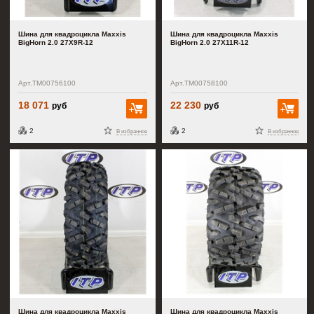
Шина для квадроцикла Maxxis
Шина для квадроцикла Maxxis
BigHorn 2.0 27X9R-12
BigHorn 2.0 27X11R-12
Арт.TM00756100
Арт.TM00758100
18 071
22 230
руб
руб
В корзину
В к
2
2
В избранное
В избранное
Шина для квадроцикла Maxxis
Шина для квадроцикла Maxxis