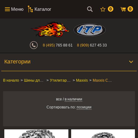
Меню
Каталог
0
0
Интернет-магазин "Поросенок". Главн
8 (495)
765 88 61
8 (909)
627 45 33
Категории
В начало
>
Шины для квадроцикла
>
Утилитарные ATV/SxS
>
Maxxis
>
Maxxis Carnivore
все
/
в наличии
Сортировать по:
позиции