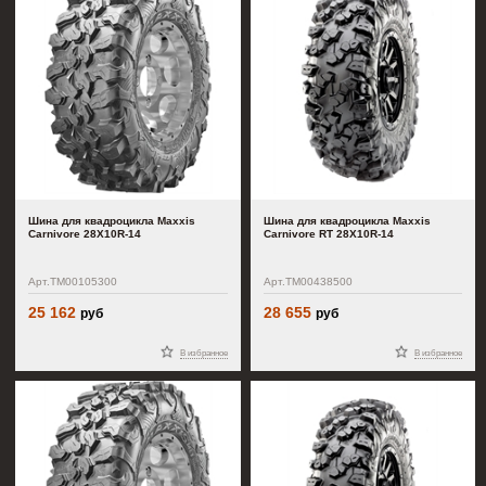
Шина для квадроцикла Maxxis
Шина для квадроцикла Maxxis
Carnivore 28X10R-14
Carnivore RT 28X10R-14
Арт.TM00105300
Арт.TM00438500
25 162
28 655
руб
руб
В избранное
В избранное