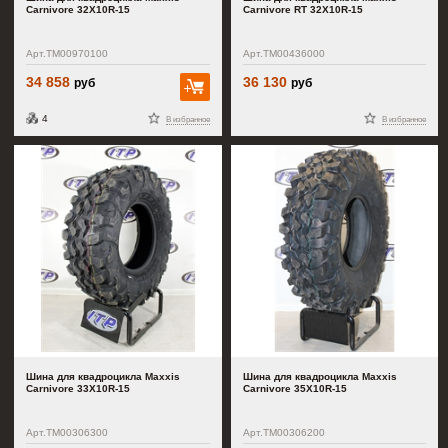
Carnivore 32X10R-15
Carnivore RT 32X10R-15
Арт.TM00970100
Арт.TM00436000
34 858
36 130
руб
руб
В корзину
4
В избранное
В избранное
Шина для квадроцикла Maxxis
Шина для квадроцикла Maxxis
Carnivore 33X10R-15
Carnivore 35X10R-15
Арт.TM00306300
Арт.TM00306200